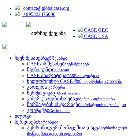
contact@globalcase.org
+995322476006
ENGLISH
CASE GEO
აირჩიე ქვეყანა
CASE USA
ჩვენ შესახებ
ჩვენ შესახებ
CASE-ის შესახებ
ჩვენ შესახებ
ჩვენი გუნდი
our-team
CASE ანალიტიკა
CASE ანალიტიკა
ნეთვორქინგი CASE-ში
ნეთვორქინგი CASE-ში
კარიერა
კარიერა
სერტიფიკაცია
certification
კიბერ უსაფრთხოება
კიბერ უსაფრთხოება
წარმატების ისტორიები
წარმატების ისტორიები
კონტაქტი
Get in touch
ბლოგი
სერვისები
სერვისები
პერსონალურ მონაცემთა დაცვა
პერსონალურ
მონაცემთა დაცვის ოფიცერი