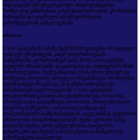
ინდივიდებს უზრუნველვყოფთ ინსტრუმენტებით,
რომლებიც ეხმარებათ კიბერუსაფრთხოების, კრიზისების
მართვისა და ციფრული ტრანსფორმაციის
გამოწვევებთან გამკლავებაში.
განათლება
CASE აკადემიის ბაზაზე ჩვენ წარმოვადგენთ პრაქტიკულ,
ფიზიკურ ტრენინგებს კიბერუსაფრთხოებაში,
დაზვერვაში, კონტრდაზვერვაში, მოლაპარაკებებში,
ტყუილის ამოცნობაში, დაკითხვასა და ანტიტერორიზმის
მიმართულებით. ჩვენ ვამაყობთ ერთ-ერთი უმთავრესი
მიღწევით, როგორც პირველი ორგანიზაცია, რომელმაც
ხელმისაწვდომი გახადა ეს თემები სამოქალაქო
პირებისთვის საქართველოში. CASE აკადემიის
პლატფორმამ განავითარა უსაფრთხოება როგორც
პროფესია და გადაამზადა ათასობით პროფესიონალი
როგორც სამხედრო, სამართალდამცავი და
დიპლომატიური სამსახურებიდან, ასევე ბიზნეს სექტორის
უმსხვილესი ორგანიზაციებიდან. ჩვენი კურსები (სპეც.
დისციპლინები), არის ექსკლუზიური, საავტორი,
დინამიკური და მუდამ განახლებული თანამედროვე
გამოწვევების საპასუხოდ.