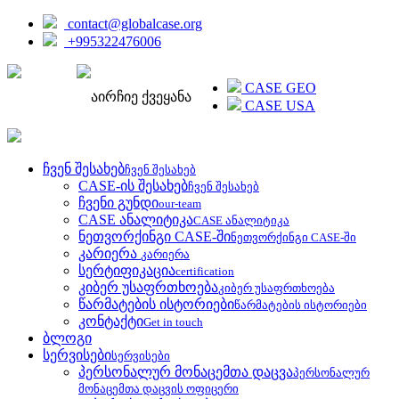
contact@globalcase.org
+995322476006
ENGLISH
CASE GEO
აირჩიე ქვეყანა
CASE USA
ჩვენ შესახებ
ჩვენ შესახებ
CASE-ის შესახებ
ჩვენ შესახებ
ჩვენი გუნდი
our-team
CASE ანალიტიკა
CASE ანალიტიკა
ნეთვორქინგი CASE-ში
ნეთვორქინგი CASE-ში
კარიერა
კარიერა
სერტიფიკაცია
certification
კიბერ უსაფრთხოება
კიბერ უსაფრთხოება
წარმატების ისტორიები
წარმატების ისტორიები
კონტაქტი
Get in touch
ბლოგი
სერვისები
სერვისები
პერსონალურ მონაცემთა დაცვა
პერსონალურ
მონაცემთა დაცვის ოფიცერი