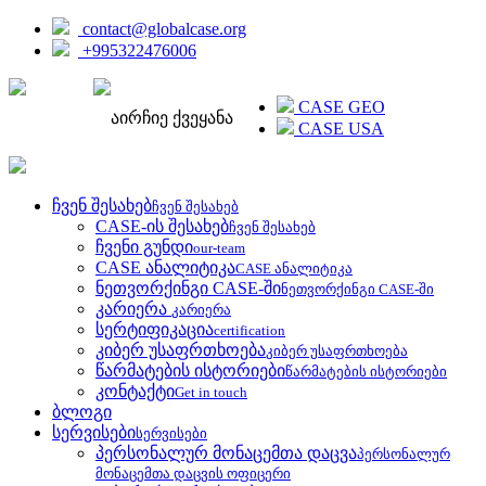
contact@globalcase.org
+995322476006
ENGLISH
CASE GEO
აირჩიე ქვეყანა
CASE USA
ჩვენ შესახებ
ჩვენ შესახებ
CASE-ის შესახებ
ჩვენ შესახებ
ჩვენი გუნდი
our-team
CASE ანალიტიკა
CASE ანალიტიკა
ნეთვორქინგი CASE-ში
ნეთვორქინგი CASE-ში
კარიერა
კარიერა
სერტიფიკაცია
certification
კიბერ უსაფრთხოება
კიბერ უსაფრთხოება
წარმატების ისტორიები
წარმატების ისტორიები
კონტაქტი
Get in touch
ბლოგი
სერვისები
სერვისები
პერსონალურ მონაცემთა დაცვა
პერსონალურ
მონაცემთა დაცვის ოფიცერი