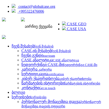
contact@globalcase.org
+995322476006
ENGLISH
CASE GEO
აირჩიე ქვეყანა
CASE USA
ჩვენ შესახებ
ჩვენ შესახებ
CASE-ის შესახებ
ჩვენ შესახებ
ჩვენი გუნდი
our-team
CASE ანალიტიკა
CASE ანალიტიკა
ნეთვორქინგი CASE-ში
ნეთვორქინგი CASE-ში
კარიერა
კარიერა
სერტიფიკაცია
certification
კიბერ უსაფრთხოება
კიბერ უსაფრთხოება
წარმატების ისტორიები
წარმატების ისტორიები
კონტაქტი
Get in touch
ბლოგი
სერვისები
სერვისები
პერსონალურ მონაცემთა დაცვა
პერსონალურ
მონაცემთა დაცვის ოფიცერი