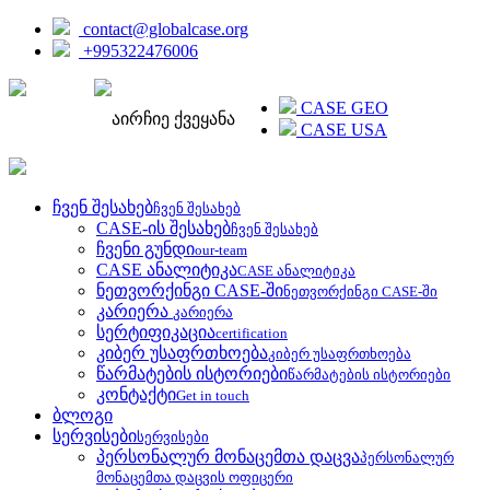
contact@globalcase.org
+995322476006
ENGLISH
CASE GEO
აირჩიე ქვეყანა
CASE USA
ჩვენ შესახებ
ჩვენ შესახებ
CASE-ის შესახებ
ჩვენ შესახებ
ჩვენი გუნდი
our-team
CASE ანალიტიკა
CASE ანალიტიკა
ნეთვორქინგი CASE-ში
ნეთვორქინგი CASE-ში
კარიერა
კარიერა
სერტიფიკაცია
certification
კიბერ უსაფრთხოება
კიბერ უსაფრთხოება
წარმატების ისტორიები
წარმატების ისტორიები
კონტაქტი
Get in touch
ბლოგი
სერვისები
სერვისები
პერსონალურ მონაცემთა დაცვა
პერსონალურ
მონაცემთა დაცვის ოფიცერი